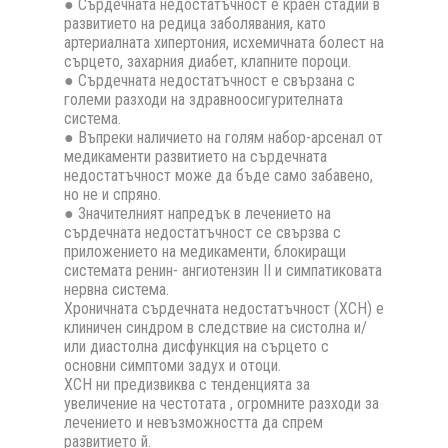
● Сърдечната недостатъчност е краен стадий в
развитието на редица заболявания, като
артериалната хипертония, исхемичната болест на
сърцето, захарния диабет, клапните пороци.
● Сърдечната недостатъчност е свързана с
големи разходи на здравноосигурителната
система.
● Въпреки наличието на голям набор-арсенал от
медикаменти развитието на сърдечната
недостатъчност може да бъде само забавено,
но не и спряно.
● Значителният напредък в лечението на
сърдечната недостатъчност се свързва с
приложението на медикаменти, блокиращи
системата ренин- ангиотензин II и симпатиковата
нервна система.
Хроничната сърдечната недостатъчност (ХСН) е
клиничен синдром в следствие на систолна и/
или диастолна дисфункция на сърцето с
основни симптоми задух и отоци.
ХСН ни предизвиква с тенденцията за
увеличение на честотата , огромните разходи за
лечението и невъзможността да спрем
развитието й.