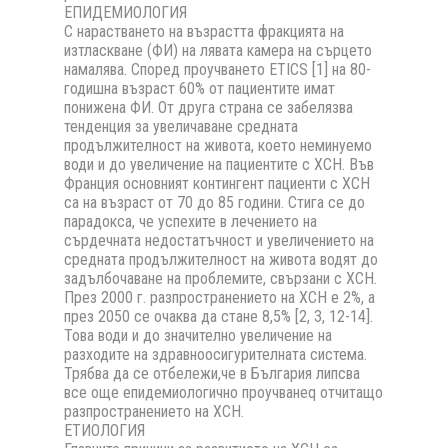
ЕПИДЕМИОЛОГИЯ
С нарастването на възрастта фракцията на
изтласкване (ФИ) на лявата камера на сърцето
намалява. Според проучването ETICS [1] на 80-
годишна възраст 60% от пациентите имат
понижена ФИ. От друга страна се забелязва
тенденция за увеличаване средната
продължителност на живота, което неминуемо
води и до увеличение на пациентите с ХСН. Във
Франция основният контингент пациенти с ХСН
са на възраст от 70 до 85 години. Стига се до
парадокса, че успехите в лечението на
сърдечната недостатъчност и увеличението на
средната продължителност на живота водят до
задълбочаване на проблемите, свързани с ХСН.
През 2000 г. разпространението на ХСН е 2%, а
през 2050 се очаква да стане 8,5% [2, 3, 12-14].
Това води и до значително увеличение на
разходите на здравноосигурителната система.
Трябва да се отбележи,че в България липсва
все още епидемиологично проучванеq отчитащо
разпространението на ХСН.
ЕТИОЛОГИЯ