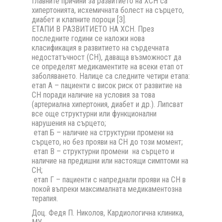
Главните причини за развитието на ХСН са
хипертонията, исхемичната болест на сърцето,
диабет и клапните пороци [3].
ЕТАПИ В РАЗВИТИЕТО НА ХСН. През
последните години се наложи нова
класификация в развитието на сърдечната
недостатъчност (СН), даваща възможност да
се определят медикаментите на всеки етап от
заболяването. Налице са следните четири етапа:
етап А – пациенти с висок риск от развитие на
СН поради наличие на условия за това
(артериална хипертония, диабет и др.). Липсват
все още структурни или функционални
нарушения на сърцето;
етап Б – наличие на структурни промени на
сърцето, но без прояви на СН до този момент;
етап В – структурни промени на сърцето и
наличие на предишни или настоящи симптоми на
СН;
етап Г – пациенти с напреднали прояви на СН в
покой въпреки максималната медикаментозна
терапия.
Доц. Федя П. Николов, Кардиологична клиника,